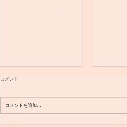
コメント
LOVE💛秋
コメントを追加…
春を感じる今日この頃です🌞