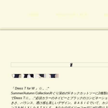
HOME
SHOP FOR LADY
M
『 Dress T for W 』☆.。.:*
Summer/Autumn Collection衿ぐり深めのVネックカットソーに2
でDress T☆.。.:*必須カラーのネイビーとブラックのコンビネーシ
きさ、バランス、透け感も美しいデザイン。ＢＡＳＩＣでいて、カジ
ンスをＭＩＸしたＳＴＹＬＥ。あなたのデイリーコーデにぜひ取り入れてみ