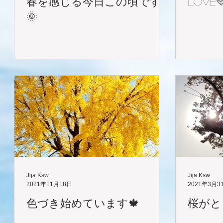
春を感じる今日この頃です
LOVE
🌞
Jija Ksw
Jija Ksw
2021年11月18日
2021年3月3
色づき始めています🍁
桜がと