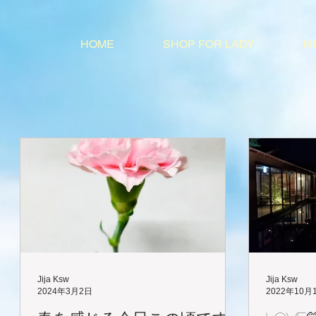
HOME
SHOP FOR LADY
M
Jija Ksw
Jija Ksw
2024年3月2日
2022年10月