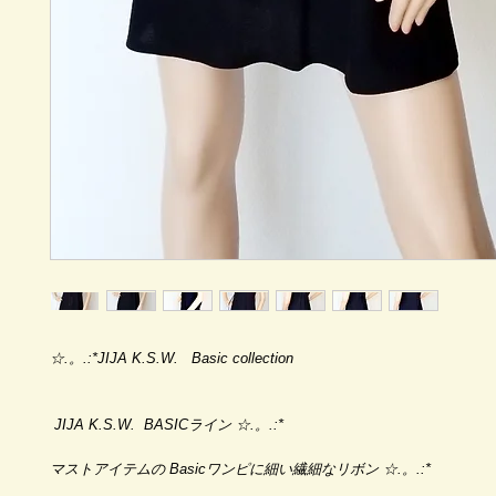
☆.。.:*JIJA K.S.W. Basic collection
JIJA K.S.W. BASICライン ☆.。.:*
マストアイテムの Basicワンピに細い繊細なリボン ☆.。.:*