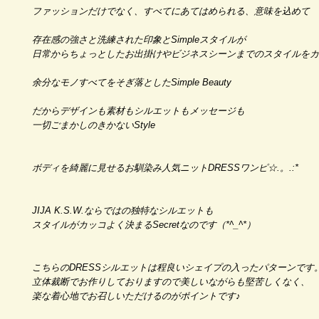
ファッションだけでなく、すべてにあてはめられる、意味を込めて
存在感の強さと洗練された印象とSimpleスタイルが
日常からちょっとしたお出掛けやビジネスシーンまでのスタイルをカ
余分なモノすべてをそぎ落としたSimple Beauty
だからデザインも素材もシルエットもメッセージも
一切ごまかしのきかないStyle
ボディを綺麗に見せるお馴染み人気ニットDRESSワンピ☆.。.:*
JIJA K.S.W.ならではの独特なシルエットも
スタイルがカッコよく決まるSecretなのです（*^_^*）
こちらのDRESSシルエットは程良いシェイプの入ったパターンです
立体裁断でお作りしておりますので美しいながらも堅苦しくなく、
楽な着心地でお召しいただけるのがポイントです♪