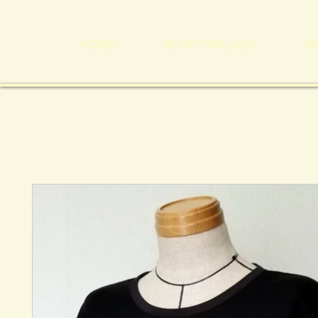
HOME
SHOP FOR LADY
M