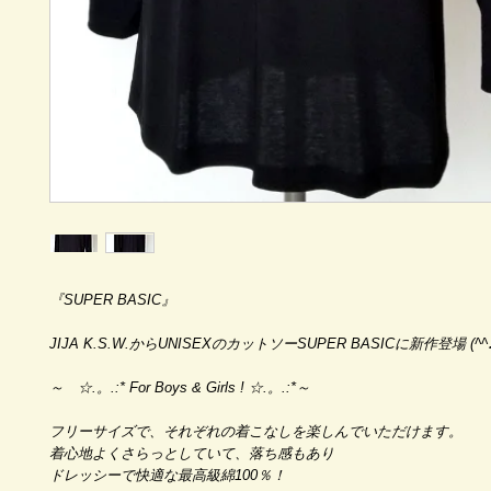
『SUPER BASIC』
JIJA K.S.W.からUNISEXのカットソーSUPER BASICに新作登場 (^^
～ ☆.。.:* For Boys & Girls ! ☆.。.:*～
フリーサイズで、それぞれの着こなしを楽しんでいただけます。
着心地よくさらっとしていて、落ち感もあり
ドレッシーで快適な最高級綿100％！