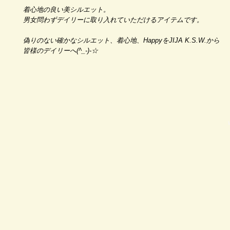
着心地の良い美シルエット。
男女問わずデイリーに取り入れていただけるアイテムです。
偽りのない確かなシルエット、着心地、HappyをJIJA K.S.W.から
皆様のデイリーへ(^_-)-☆