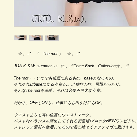
☆.。.:* 『 The root 』 ☆.。.:*
JIJA K.S.W. summer～♪ ☆.。.:*Come Back Collection☆.。.:*
The root・・いつでも根底にあるもの、baseとなるもの。
それぞれにbaseになる存在☆.。.:*物や人や、習慣だったり。
そんなThe rootを表現。それは必要不可欠な存在。
だから、OFFもONも。仕事にもお出かけにもOK。
ウエストよりも高い位置にウエストマーク。
ベストなバランスを演出してくれる初登場♪VネックNEWワンピドレ
ストレッチ素材を使用してるので着心地よくアクティヴに動けます。