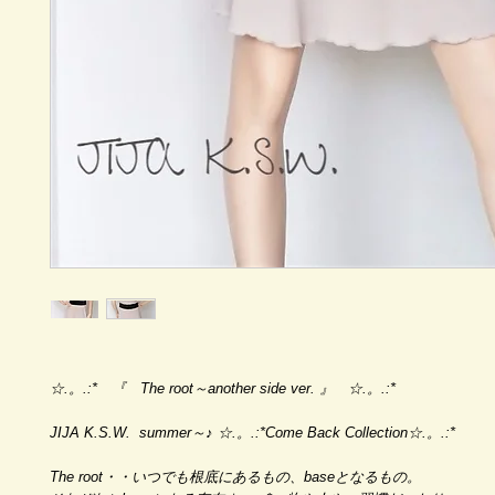
☆.。.:* 『 The root～another side ver. 』 ☆.。.:*
JIJA K.S.W. summer～♪ ☆.。.:*Come Back Collection☆.。.:*
The root・・いつでも根底にあるもの、baseとなるもの。