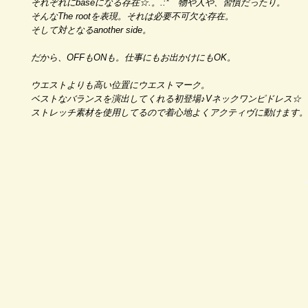
それぞれにbaseになる存在☆.。.:* 物や人や、習慣だったり。
そんなThe rootを表現。それは必要不可欠な存在。
そして対となるanother side。
だから、OFFもONも。仕事にもお出かけにもOK。
ウエストよりも高い位置にウエストマーク。
ベストなバランスを演出してくれる初登場♪Vネックワンピドレス☆
ストレッチ素材を使用してるので着心地よくアクティヴに動けます。